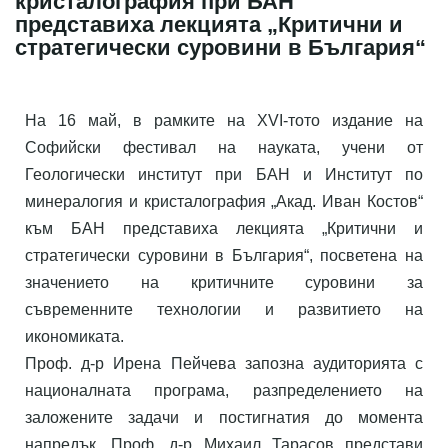
кристалография при БАН
представиха лекцията „Критични и
стратегически суровини в България“
На 16 май, в рамките на XVI-тото издание на
Софийски фестивал на науката, учени от
Геологически институт при БАН и Институт по
минералогия и кристалография „Акад. Иван Костов“
към БАН представиха лекцията „Критични и
стратегически суровини в България“, посветена на
значението на критичните суровини за
съвременните технологии и развитието на
икономиката.
Проф. д-р Ирена Пейчева запозна аудиторията с
националната програма, разпределението на
заложените задачи и постигнатия до момента
напредък. Проф. д-р Михаил Тарасов представи