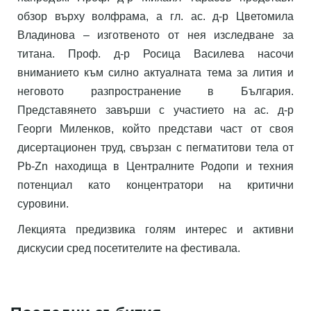
обзор върху волфрама, а гл. ас. д-р Цветомила
Владинова – изготвеното от нея изследване за
титана. Проф. д-р Росица Василева насочи
вниманието към силно актуалната тема за лития и
неговото разпространение в България.
Представянето завърши с участието на ас. д-р
Георги Миленков, който представи част от своя
дисертационен труд, свързан с пегматитови тела от
Pb-Zn находища в Централните Родопи и техния
потенциал като концентратори на критични
суровини.
Лекцията предизвика голям интерес и активни
дискусии сред посетителите на фестивала.