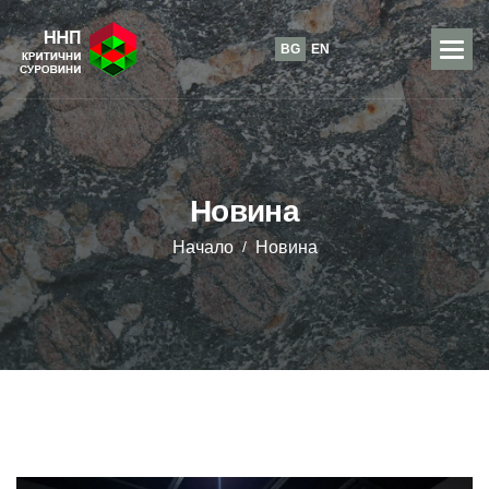
BG
EN
Н
о
в
и
н
а
Начало
Новина